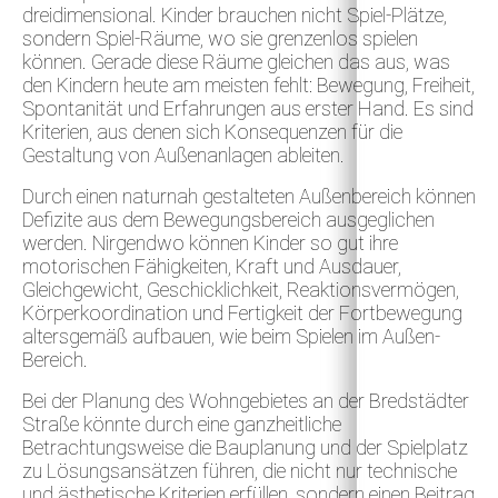
dreidimensional. Kinder brauchen nicht Spiel-Plätze,
sondern Spiel-Räume, wo sie grenzenlos spielen
können. Gerade diese Räume gleichen das aus, was
den Kindern heute am meisten fehlt: Bewegung, Freiheit,
Spontanität und Erfahrungen aus erster Hand. Es sind
Kriterien, aus denen sich Konsequenzen für die
Gestaltung von Außenanlagen ableiten.
Durch einen naturnah gestalteten Außenbereich können
Defizite aus dem Bewegungsbereich ausgeglichen
werden. Nirgendwo können Kinder so gut ihre
motorischen Fähigkeiten, Kraft und Ausdauer,
Gleichgewicht, Geschicklichkeit, Reaktionsvermögen,
Körperkoordination und Fertigkeit der Fortbewegung
altersgemäß aufbauen, wie beim Spielen im Außen-
Bereich.
Bei der Planung des Wohngebietes an der Bredstädter
Straße könnte durch eine ganzheitliche
Betrachtungsweise die Bauplanung und der Spielplatz
zu Lösungsansätzen führen, die nicht nur technische
und ästhetische Kriterien erfüllen, sondern einen Beitrag