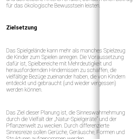
für das ökologische Bewusstsein leisten.
Zielsetzung
Das Spielgelände kann mehr als manches Spielzeug
die Kinder zum Spielen anregen. Die Voraussetzung
dafür ist, Spielbereiche mit Mehrdeutigkeit und
herausfordernden Hindernissen zu schaffen, die
vielfältige Bezüge zueinander haben, die von Kindern
entdeckt und gebraucht (und wieder vergessen)
werden können.
Das Ziel dieser Planung ist, die Sinneswahrnehmung
durch die Vielfalt der „Natur-Spielgeräte“ und der
Pflanzenwelt zu wecken. Durch differenzierte
Sinnesreize sollen Gerüche, Geräusche, Formen und
Strukturen aufgenommen werden.