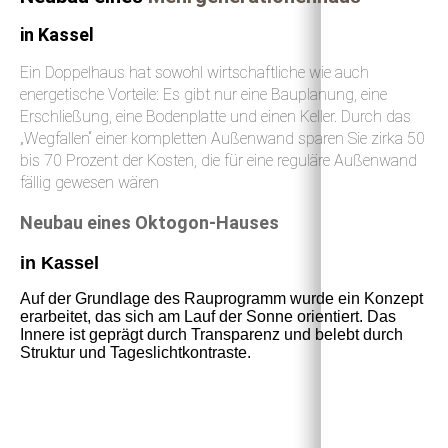
in Kassel
Ein Doppelhaus hat sowohl wirtschaftliche wie auch
energetische Vorteile: Es gibt nur eine Bauplanung, eine
Erschließung, eine Bodenplatte und einen Keller. Durch das
„Wegfallen“ einer kompletten Außenwand sparen Sie zirka 50
bis 70 Prozent der Kosten, die für eine reguläre Außenwand
fällig gewesen wären
Neubau eines Oktogon-Hauses
in Kassel
Auf der Grundlage des Rauprogramm wurde ein Konzept
erarbeitet, das sich am Lauf der Sonne orientiert. Das
Innere ist geprägt durch Transparenz und belebt durch
Struktur und Tageslichtkontraste.