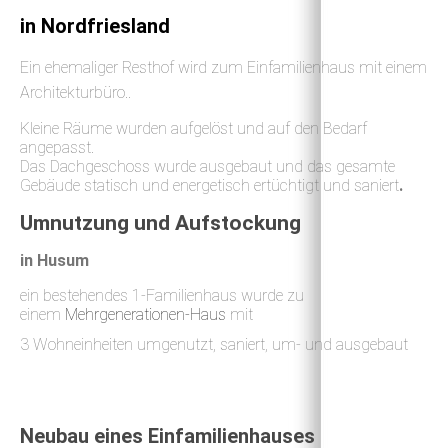
in Nordfriesland
Ein ehemaliger Resthof wird zum Einfamilienhaus mit einem
Architekturbüro..
Kleine Räume wurden aufgelöst und auf den Bedarf
angepasst.
Das Dachgeschoss wurde ausgebaut und das gesamte
Gebäude statisch und energetisch ertüchtigt und sanie
rt
.
Umnutzung und Aufstockung
in Husum
e
in bestehendes 1-Familienhaus wurde zu
einem
Mehrgenerationen-Haus
mit
3 Wohneinheiten umgenutzt, saniert, um- und ausgebaut
Neubau eines Einfamilienhauses