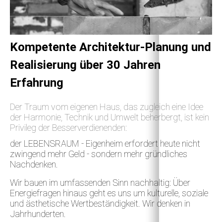
Kompetente Architektur­-Planung und
Realisierung über 30 Jahren
Erfahrung
Der Traum vom eigenen Haus, das zugleich eine
Idee
der Harmonie, Technik und Umwelt beherbergt, ist kein
Privileg der Besserverdienenden:
der LEBENSRAUM - Eigenheim erfordert heute nicht
zwingend mehr Geld - sondern mehr gründliches
Nachdenken.
Wir bauen im umfassenden Sinn nachhaltig: Über
Energiefragen hinaus geht es uns um kulturelle, soziale
und ästhetische Wertbeständigkeit. Wir denken in
Jahrhunderten.